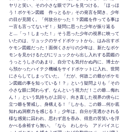
ヤリと笑い、その小さな眼でアレを見つける。「ほっほ
う！ポケモン図鑑 作っとるか」その発言を聞き、少年
の目が見開く。「何故分かった！？図鑑を作ってる事は
一言も言ってないぞ！」疑問に思った少年が振り返る
と…「っ！しまった！」そう思った少年の視界に映って
いたのは、リュックのサイドポケットから、はみ出すポ
ケモン図鑑だった！面倒くさがりの少年は、新たなポケ
モンを見かけるたびにリュックから出し入れする図鑑の
うっとうしさのあまり、自分でも気付かぬ内に、博士か
ら預かったハイテク機械をサイドポケットに入れ、世間
にさらしてしまっていた。「だが、何故この爺がポケモ
ン図鑑の事を知っている！？」という疑問よりも「その
小さな眼に関わらず、なんという視力だ！この爺…侮れ
ん！」という気持ちが上回り、向き直した視界の傍らに
立つ爺を警戒し、身構える！「しかも、この爺…何か底
知れぬ洞察力を感じる！」少年は、自分が見透かされる
様な感覚に囚われ、思わず息を吞み、得意の苦笑いを浮
かべる余裕すら無い。「なら わしから アドバイスじ