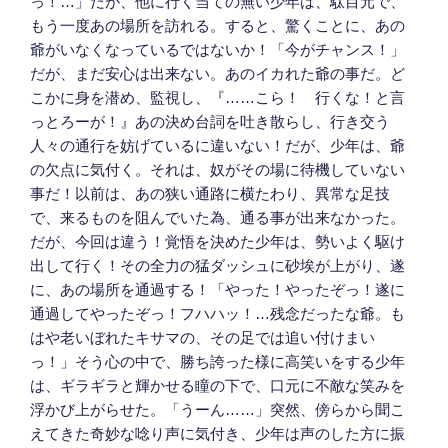
っ！…」だが、他に行く当ての無い少年は、駄目元で、
もう一度あの場所を訪れる。すると、驚くことに、あの
爺がいなくなっているではないか！「今がチャンス！」
だが、まだ安心は出来ない。あのイカれた爺の事だ。ど
こかに身を潜め、監視し、『……こら！ 行くな！と言
っとろーが！』あの決め台詞を吐き散らし、行き交う
人々の通行を妨げているに違いない！だが、少年は、爺
の欠点に気付く。それは、奴がその場に待機していない
事だ！以前は、あの狭い通路に横たわり、異常な足技
で、来るものを阻んでいた為、通る事が出来なかった。
だが、今回は違う！覚悟を決めた少年は、勢いよく駆け
出して行く！その全力の猛ダッシュに砂埃が上がり、遂
に、あの場所を通過する！「やった！やったぞっ！遂に
通過してやったぞっ！フハハッ！…残念だったな爺。も
はや老いぼれたキサマの、その足では追い付けまい
っ！」そう心の中で、勝ち誇った様に高笑いをする少年
は、ギラギラと輝かせる瞳の下で、口元に不敵な笑みを
浮かび上がらせた。「うーん……」突然、傍らから聞こ
えてきた奇妙な唸り声に気付き、少年は声のした方に振