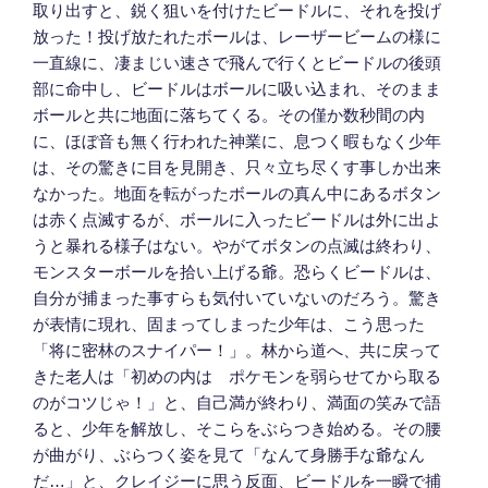
取り出すと、鋭く狙いを付けたビードルに、それを投げ
放った！投げ放たれたボールは、レーザービームの様に
一直線に、凄まじい速さで飛んで行くとビードルの後頭
部に命中し、ビードルはボールに吸い込まれ、そのまま
ボールと共に地面に落ちてくる。その僅か数秒間の内
に、ほぼ音も無く行われた神業に、息つく暇もなく少年
は、その驚きに目を見開き、只々立ち尽くす事しか出来
なかった。地面を転がったボールの真ん中にあるボタン
は赤く点滅するが、ボールに入ったビードルは外に出よ
うと暴れる様子はない。やがてボタンの点滅は終わり、
モンスターボールを拾い上げる爺。恐らくビードルは、
自分が捕まった事すらも気付いていないのだろう。驚き
が表情に現れ、固まってしまった少年は、こう思った
「将に密林のスナイパー！」。林から道へ、共に戻って
きた老人は「初めの内は ポケモンを弱らせてから取る
のがコツじゃ！」と、自己満が終わり、満面の笑みで語
ると、少年を解放し、そこらをぶらつき始める。その腰
が曲がり、ぶらつく姿を見て「なんて身勝手な爺なん
だ…」と、クレイジーに思う反面、ビードルを一瞬で捕