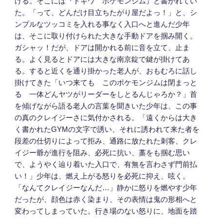
ける。そこには『トキワ ポケモンジム』と書かれてい
た。「って、どんだけ目立ちたがり屋だよっ！」と、シ
ンプルなツッコミを入れる事なく入口へと進んだ少年
は、そこに取り付けられた大きな手動ドアを掴み開く。
ガシャッ！だが、ドアは開かれる前に音を立て、止ま
る。よく見るとドアには大きな南京錠で鍵が掛けてあ
る。すると近くを通り掛かった老人が、おもむろに話し
掛けてきた「いつ来ても このポケモンジムは閉まっと
る 一体どんヤツがリーダーをしとるんじゃろか？」首
を傾げながら語る老人の言葉を聞きいた少年は、この事
の真のクレイジーさに気付かされる。「遠くからは大き
く書かれたGYMの文字で誘い、それに誘われて来た者を
段差の仕切りによって拒み、通路に放たれた刺客、クレ
イジー爺が進行を阻み、必死に抗い、藁をも掴む思い
で、ようやく辿り着いた入口で、有無を言わさず門前払
い！」少年は、燃え上がる怒りを必死に抑え、呟く。
「なんてクレイジーなんだ…」静かに怒りを燃やす少年
だったが、顔色は赤く染まり、その表情は鬼の形相へと
変わってしまっていた。行き場のない怒りに、地面を踏