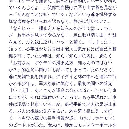
ゃ！ポケモンを捕まえて調べれば自動的にページが増え
ていくんじゃよ！」笑顔で自慢げに語り出す爺を見なが
ら「そんなことは知っている」などという爺を挑発する
様な言葉を発せられる訳もなく、静かに頷いていた。
「なんじゃー 捕まえ方を知らんのか！では……わし
が お手本を見せてやるかな！」急に張り切り出した爺
を見て、ふと我に返り、ハッ！と驚く。「しまった！」
知っている事ばかり語り出す老人に気が付けば自然と相
槌を打っていた少年は、知らず知らずの内に、恐らく
「お前さん ポケモンの捕まえ方 知らんのではない
か？」的な問い掛けにも頷いてしまっていたのだろう。
爺に笑顔で腕を掴まれ、グイグイと林の中へと連れて行
かれる少年は、重大な事に気付く。最初の問いの答え
【いいえ】。それこそが運命の分かれ道だったという事
に！だが、それに気付いたところで、もう手遅れだ。事
件は現場で起きている！が、結構手前で老人の足が止ま
る。老人の視線の先を見ると、木を這う様に登って行
く、トキワの森での目撃情報が多い〔けむしポケモン〕
のビードルがいた。老人は、静かにモンスターボールを