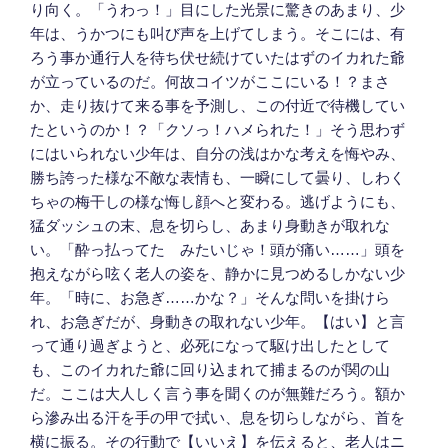
り向く。「うわっ！」目にした光景に驚きのあまり、少
年は、うかつにも叫び声を上げてしまう。そこには、有
ろう事か通行人を待ち伏せ続けていたはずのイカれた爺
が立っているのだ。何故コイツがここにいる！？まさ
か、走り抜けて来る事を予測し、この付近で待機してい
たというのか！？「クソっ！ハメられた！」そう思わず
にはいられない少年は、自分の浅はかな考えを悔やみ、
勝ち誇った様な不敵な表情も、一瞬にして曇り、しわく
ちゃの梅干しの様な悔し顔へと変わる。逃げようにも、
猛ダッシュの末、息を切らし、あまり身動きが取れな
い。「酔っ払ってた みたいじゃ！頭が痛い……」頭を
抱えながら呟く老人の姿を、静かに見つめるしかない少
年。「時に、お急ぎ……かな？」そんな問いを掛けら
れ、お急ぎだが、身動きの取れない少年。【はい】と言
って通り過ぎようと、必死になって駆け出したとして
も、このイカれた爺に回り込まれて捕まるのが関の山
だ。ここは大人しく言う事を聞くのが無難だろう。額か
ら滲み出る汗を手の甲で拭い、息を切らしながら、首を
横に振る。その行動で【いいえ】を伝えると、老人はニ