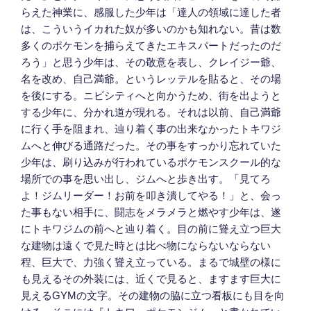
らえた神業に、感服した少年は「達人の領域に達した者
は、こういうイカれた奴が多いのかも知れない。昔は数
多くのポケモンを捕らえてきたエキスパートだったのだ
ろう」と思う少年は、その敬意を表し、クレイジー爺、
名を改め、自己満爺。というレッテルを貼ると、その場
を後にする。ニビシティへと向かうため、街を出ようと
する少年に、分かれ道が現れる。それは以前、自己満爺
に行く手を阻まれ、辿り着く事の出来なかったトキワジ
ムへと伸びる通路だった。その事をすっかり忘れていた
少年は、刷り込みが行われているポケモンスクール的な
場所での事を思い出し、ジムへと歩き出す。「見てろ
よ！ジムリーダー！お前を叩き潰してやる！」と、会っ
た事もない相手に、闘志をメラメラと燃やす少年は、遂
にトキワジムの前へと辿り着く。目の前に聳え立つ巨大
な建物は遠くで見た時とは比べ物にならないならない
程、巨大で、力強く聳え立っている。まるで城壁の様に
も見えるその外装には、近くで見ると、ますます巨大に
見えるGYMの文字。その建物の脇に立つ看板にも目を向