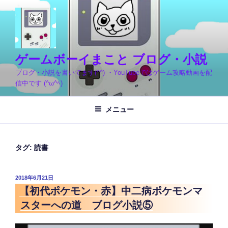
コ
ン
テ
ン
ツ
ゲームボーイまこと ブログ・小説
へ
ブログ・小説を書いてます(^^) ・YouTubeではゲーム攻略動画を配
ス
信中です (^ω^ﾍ)
キ
ッ
メニュー
プ
タグ:
読書
投
2018年6月21日
稿
【初代ポケモン・赤】中二病ポケモンマ
日:
スターへの道 ブログ小説⑤