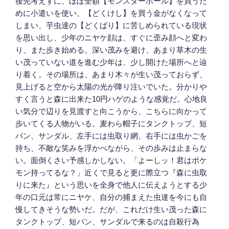
後先考えずに、ほぼ全額【モンスターボール】を買うた
めに小遣いを使い、【どくけし】を買う金がなくなって
しまい、芋虫達の【どくばり】に苦しめられている現状
を思い出し、少年のニヤケ顔は、すぐに歪み顔へと変わ
り、また歩き始める。深い茂みを避け、あまり草木の生
い茂っていない道を進む少年は、少し開けた場所へと辿
り着く。その場所は、あまり木々が生い茂っておらず、
見上げると空から太陽の光が降り注いでいた。分かりや
すく言うと森に出来た10円ハゲのような感覚だ。心地良
い気分で辺りを見渡すと向こうから、こちらに向かって
歩いてくる人物がいる。麦わら帽子にタンクトップ、短
パン、サンダル、左手には虫取り網、右手には虫かごを
持ち、不敵な笑みを浮かべながら、その歩みは止まらな
い。面倒くさい予感しかしない。「よーしッ！君はポケ
モン持ってるな？」近くで見ると更に際立つ『森に虫取
りに来た』という思いを全身で他人に伝えようとする少
年の口元は常にニヤケ、自分の捕まえた虫達を今にも自
慢してきそうな勢いだ。だが、これだけ生い茂った森に
タンクトップ、短パン、サンダルで来るのは自殺行為