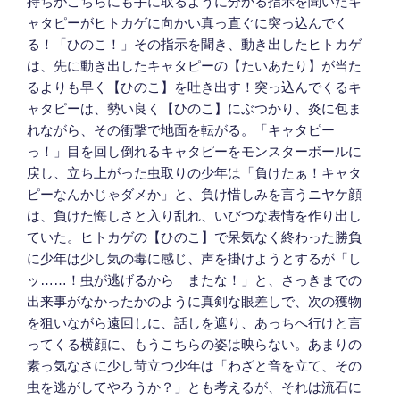
持ちがこちらにも手に取るように分かる指示を聞いたキ
ャタピーがヒトカゲに向かい真っ直ぐに突っ込んでく
る！「ひのこ！」その指示を聞き、動き出したヒトカゲ
は、先に動き出したキャタピーの【たいあたり】が当た
るよりも早く【ひのこ】を吐き出す！突っ込んでくるキ
ャタピーは、勢い良く【ひのこ】にぶつかり、炎に包ま
れながら、その衝撃で地面を転がる。「キャタピー
っ！」目を回し倒れるキャタピーをモンスターボールに
戻し、立ち上がった虫取りの少年は「負けたぁ！キャタ
ピーなんかじゃダメか」と、負け惜しみを言うニヤケ顔
は、負けた悔しさと入り乱れ、いびつな表情を作り出し
ていた。ヒトカゲの【ひのこ】で呆気なく終わった勝負
に少年は少し気の毒に感じ、声を掛けようとするが「し
ッ……！虫が逃げるから またな！」と、さっきまでの
出来事がなかったかのように真剣な眼差しで、次の獲物
を狙いながら遠回しに、話しを遮り、あっちへ行けと言
ってくる横顔に、もうこちらの姿は映らない。あまりの
素っ気なさに少し苛立つ少年は「わざと音を立て、その
虫を逃がしてやろうか？」とも考えるが、それは流石に