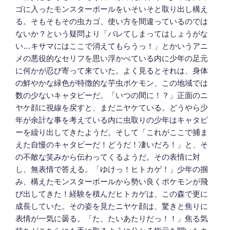
ゴに入ったモンスターボールをいそいそと取り出し構え
る。そもそもその虫カゴ、使い方を間違っているのでは
ないか？という疑問より「バレてしまってはしょうがな
い…キサマにはここで消えてもらうっ！」とかいうアニ
メの悪役的なセリフを思い浮かべている内に少年の足元
に何かが忍び寄って来ていた。よく見るとそれは、身体
の鮮やかな緑色が特徴的な芋虫ポケモン、この地域では
数の少ないキャタピーだ。「いつの間に！？」正面のニ
ヤケ顔に視線を戻すと、まだニヤケている。どうやら少
年が余計な事を考えている内に虫取りの少年はキャタピ
ーを繰り出してきたようだ。そして「これがここで捕ま
えた自慢のキャタピーだ！どうだ！凄いだろ！」と、そ
の不敵な笑みから伝わってくるようだ。その表情に対
し、無表情で答える。「ゆけっ！ヒトカゲ！」少年の掴
み、構えたモンスターボールから勢い良くポケモンが飛
び出してきた！経験を積んだヒトカゲは、この森で更に
成長していた。その姿を見たニヤケ顔は、驚きと焦りに
表情が一気に曇る。「た、たいあたりだっ！！」焦る気