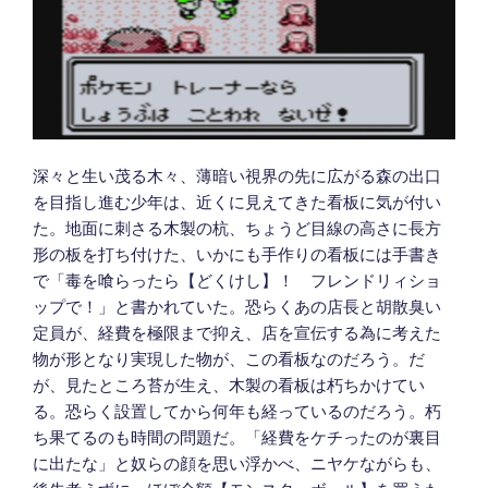
深々と生い茂る木々、薄暗い視界の先に広がる森の出口
を目指し進む少年は、近くに見えてきた看板に気が付い
た。地面に刺さる木製の杭、ちょうど目線の高さに長方
形の板を打ち付けた、いかにも手作りの看板には手書き
で「毒を喰らったら【どくけし】！ フレンドリィショ
ップで！」と書かれていた。恐らくあの店長と胡散臭い
定員が、経費を極限まで抑え、店を宣伝する為に考えた
物が形となり実現した物が、この看板なのだろう。だ
が、見たところ苔が生え、木製の看板は朽ちかけてい
る。恐らく設置してから何年も経っているのだろう。朽
ち果てるのも時間の問題だ。「経費をケチったのが裏目
に出たな」と奴らの顔を思い浮かべ、ニヤケながらも、