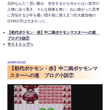
【初代ポケモン・赤】中二病ポケモンマスターへの道
ブログ小説⑦
サイトトップへ
投
2019年7月24日
稿
【初代ポケモン・赤】中二病ポケモンマ
日:
スターへの道 ブログ小説⑦