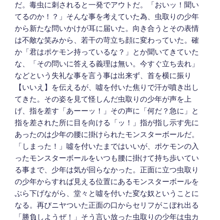
だ。毒虫に刺されると一発でアウトだ。「おいッ！聞い
てるのか！？」そんな事を考えていた為、虫取りの少年
から新たな問いかけが耳に届いた。向き合うとその表情
は不敵な笑みから、若干の苛立ち顔に変わっていた。確
か「君はポケモン持っているな？」とか聞いてきていた
な、「その問いに答える義理は無い。今すぐ立ち去れ」
などという失礼な事を言う事は出来ず、首を横に振り
【いいえ】を伝えるが、噓を付いた焦りで汗が噴き出し
てきた。その姿を見て怪しんだ虫取りの少年が声を上
げ、指を差す「あーーッ！」その声に「何だ？急に」と
指を差された所に目を向ける「ッ！」指が指し示す先に
あったのは少年の腰に掛けられたモンスターボールだ。
「しまった！」噓を付いたまではいいが、ポケモンの入
ったモンスターボールをいつも腰に掛けて持ち歩いてい
る事まで、少年は気が回らなかった。正面に立つ虫取り
の少年からすれば見える位置にあるモンスターボールを
ぶら下げながら、堂々と噓を付いた変な奴ということに
なる。再びニヤついた正面の口からセリフがこぼれ出る
「勝負しようぜ！」そう言い放った虫取りの少年は虫カ