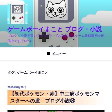
コ
ン
テ
ン
ツ
ゲームボーイまこと ブログ・小説
へ
ブログ・小説を書いてます(^^) ・YouTubeではゲーム攻略動画を配
ス
信中です (^ω^ﾍ)
キ
ッ
メニュー
プ
タグ:
ゲームボーイまこと
投
2019年8月26日
稿
【初代ポケモン・赤】中二病ポケモンマ
日:
スターへの道 ブログ小説⑧