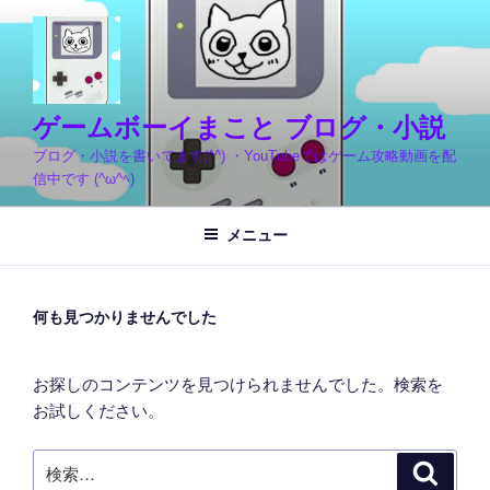
コ
ン
テ
ン
ツ
ゲームボーイまこと ブログ・小説
へ
ブログ・小説を書いてます(^^) ・YouTubeではゲーム攻略動画を配
ス
信中です (^ω^ﾍ)
キ
ッ
メニュー
プ
何も見つかりませんでした
お探しのコンテンツを見つけられませんでした。検索を
お試しください。
検
検
索
索: