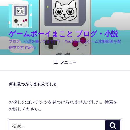
コ
ン
テ
ン
ツ
ゲームボーイまこと ブログ・小説
へ
ブログ・小説を書いてます(^^) ・YouTubeではゲーム攻略動画を配
ス
信中です (^ω^ﾍ)
キ
ッ
メニュー
プ
何も見つかりませんでした
お探しのコンテンツを見つけられませんでした。検索を
お試しください。
検
検
索
索: